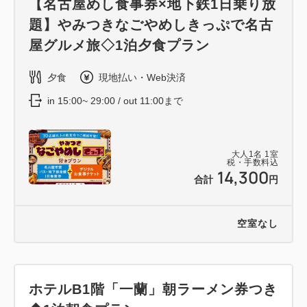
【名古屋めし食事券×地下鉄1日乗り放
題】やみつきなごやめしきっぷで名古
屋グルメ旅◇1泊夕食プラン
夕食
現地払い・Web決済
in 15:00~ 29:00 / out 11:00まで
大人
1
名
1
室
税・手数料込
14,300
合計
円
空室なし
ホテルB1階「一蘭」朝ラーメン券つき