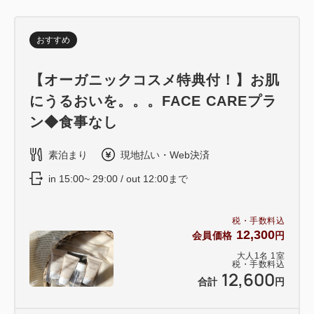
おすすめ
【オーガニックコスメ特典付！】お肌
にうるおいを。。。FACE CAREプラ
ン◆食事なし
素泊まり
現地払い・Web決済
in 15:00~ 29:00 / out 12:00まで
税・手数料込
12,300
会員価格
円
大人
1
名
1
室
税・手数料込
12,600
合計
円