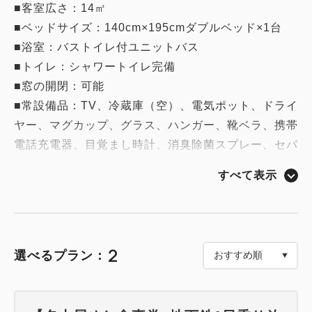
■客室広さ：14㎡
■ベッドサイズ：140cm×195cmダブルベッド×1台
■浴室：バストイレ付ユニットバス
■トイレ：シャワートイレ完備
■窓の開閉：可能
■常設備品：TV、冷蔵庫（空）、電気ポット、ドライ
ヤー、マグカップ、グラス、ハンガー、靴ベラ、携帯
電話充電器、目覚まし時計、消臭除菌スプレー、セパ
レートパジャマ、スリッパ、バスタオル、タオル
すべて表示
■アメニティ：ミネラルウオーター、歯ブラシ、ヘア
ブラシ、シェーバー、ボディタオル、綿棒、ティッシ
ュ、シャンプー・コンディショナー・ボディシャンプ
ー（DHC）、ハンドソープ、入浴料
2
選べるプラン：
■貸出備品：加湿器、空気清浄機、ズボンプレッサ
ー、扇風機、アイロン、蛍光灯スタンド、ヘアアイロ
ン、メイク用鏡