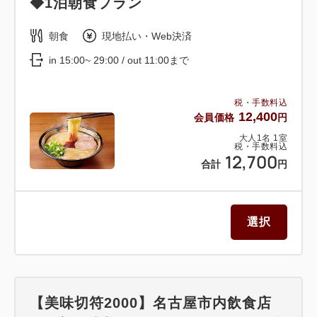
◆1泊朝食プラン
朝食
現地払い・Web決済
in 15:00~ 29:00 / out 11:00まで
税・手数料込
12,400
会員価格
円
大人
1
名
1
室
税・手数料込
12,700
合計
円
選択
【美味切符2000】名古屋市内飲食店