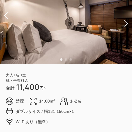
大人
1
名
1
室
税・手数料込
11,400
合計
円~
2
禁煙
14.00m
1~2名
ダブルサイズ / 幅131-150cm×1
Wi-Fiあり（無料）