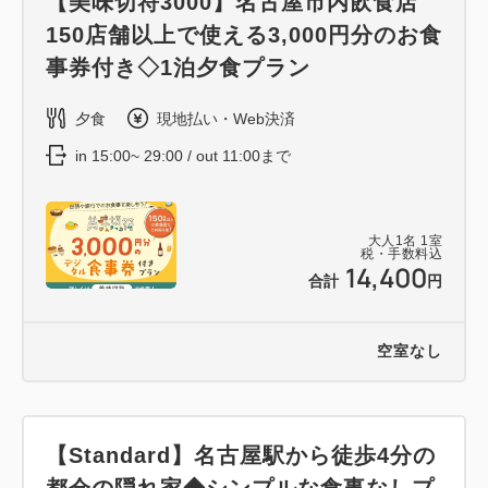
【美味切符3000】名古屋市内飲食店
150店舗以上で使える3,000円分のお食
事券付き◇1泊夕食プラン
夕食
現地払い・Web決済
in 15:00~ 29:00 / out 11:00まで
大人
1
名
1
室
税・手数料込
14,400
合計
円
空室なし
【Standard】名古屋駅から徒歩4分の
都会の隠れ家◆シンプルな食事なしプ