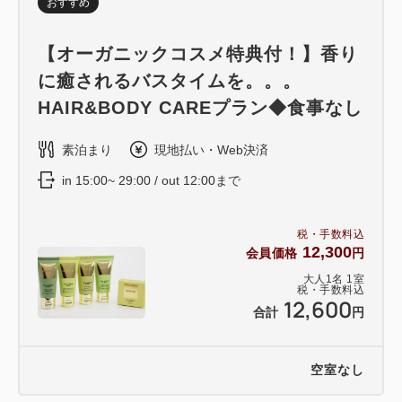
おすすめ
【オーガニックコスメ特典付！】香り
に癒されるバスタイムを。。。
HAIR&BODY CAREプラン◆食事なし
素泊まり
現地払い・Web決済
in 15:00~ 29:00 / out 12:00まで
税・手数料込
12,300
会員価格
円
大人
1
名
1
室
税・手数料込
12,600
合計
円
空室なし