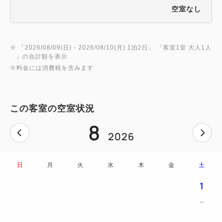
空室なし
※ 「
2026/08/09(日)
- 2026/08/10(月)
1泊2日
」 「
客室1室 大人1人
」の合計額を表示
※料金には消費税を含みます
この客室の空室状況
8
2026
日
月
火
水
木
金
土
1