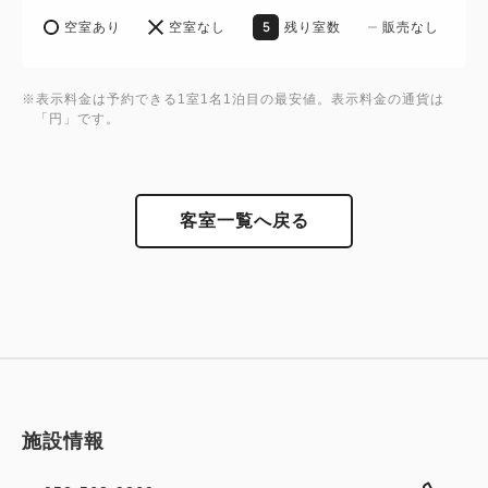
5
空室あり
空室なし
残り室数
販売なし
※表示料金は予約できる1室1名1泊目の最安値。表示料金の通貨は
「円」です。
客室一覧へ戻る
施設情報