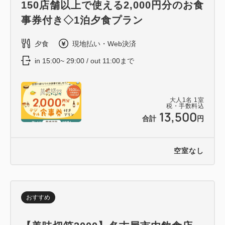
150店舗以上で使える2,000円分のお食
事券付き◇1泊夕食プラン
夕食
現地払い・Web決済
in 15:00~ 29:00 / out 11:00まで
大人
1
名
1
室
税・手数料込
13,500
合計
円
空室なし
おすすめ