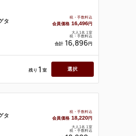
税・手数料込
グタ
16,496
会員価格
円
大人
1
名
1
室
税・手数料込
16,896
合計
円
1
選択
残り
室
税・手数料込
グタ
18,220
会員価格
円
大人
1
名
1
室
税・手数料込