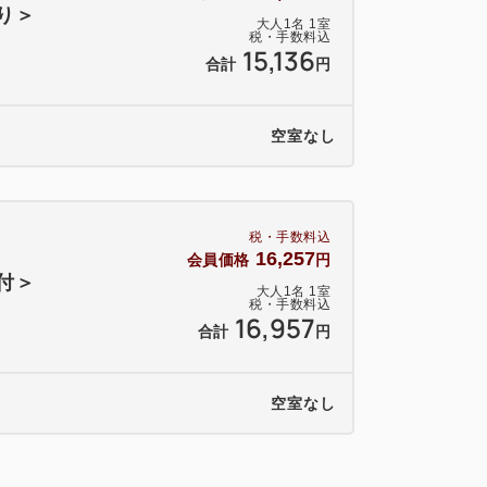
り＞
大人
1
名
1
室
税・手数料込
15,136
合計
円
空室なし
税・手数料込
16,257
会員価格
円
付＞
大人
1
名
1
室
税・手数料込
16,957
合計
円
空室なし