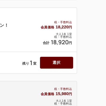
税・手数料込
ン！
18,220
会員価格
円
大人
1
名
1
室
税・手数料込
18,920
合計
円
1
選択
残り
室
税・手数料込
15,980
会員価格
円
大人
1
名
1
室
税・手数料込