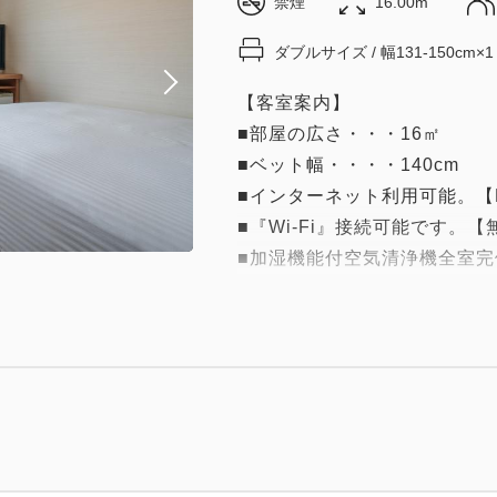
禁煙
16.00m
ダブルサイズ / 幅131-150cm×1
【客室案内】
■部屋の広さ・・・16㎡
■ベット幅・・・・140cm
■インターネット利用可能。【
■『Wi-Fi』接続可能です。【
■加湿機能付空気清浄機全室完
■液晶ＴＶ 32インチ
■セキュリティー万全、ＥＶ
※掲載写真は一例です。