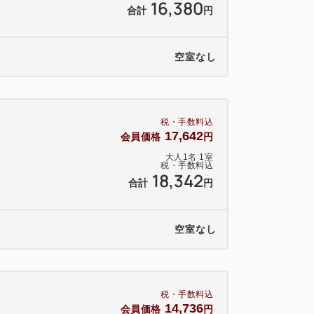
16,380
合計
円
空室なし
税・手数料込
17,642
会員価格
円
大人
1
名
1
室
税・手数料込
18,342
合計
円
空室なし
税・手数料込
14,736
会員価格
円