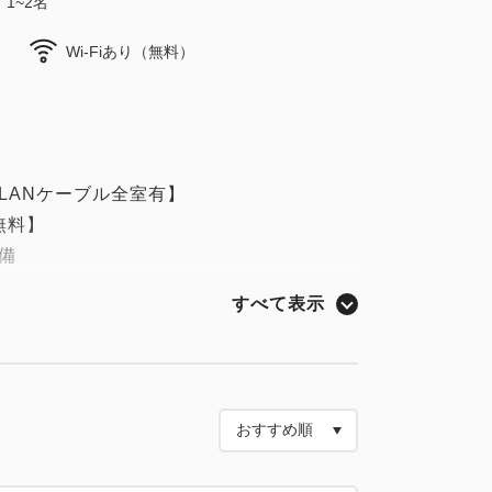
1~2名
Wi-Fiあり（無料）
LANケーブル全室有】
無料】
備
すべて表示
連動非接触型カードキー