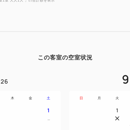
室1室 大人1人
」の合計額を表示
この客室の空室状況
9
26
木
金
土
日
月
火
1
1