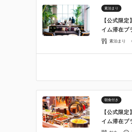
素泊まり
【公式限定】
イム滞在プ
素泊まり
朝食付き
【公式限定】
イム滞在プ