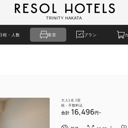
TRINITY HAKATA
日程・人数
客室
プラン
大人
1
名
1
室
税・手数料込
16,496
合計
円~
2