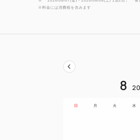
※ 「
2026/08/07(金)
- 2026/08/08(土)
1泊2日
」 「
客
※料金には消費税を含みます
8
20
日
月
火
水