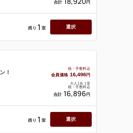
18,920
合計
円
1
選択
残り
室
税・手数料込
ン！
16,496
会員価格
円
大人
1
名
1
室
税・手数料込
16,896
合計
円
1
選択
残り
室