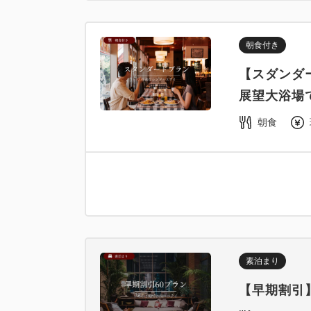
朝食付き
【スダンダ
展望大浴場
朝食
素泊まり
【早期割引