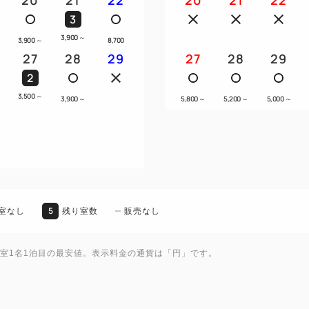
3
3,900
～
3,900
～
8,700
27
28
29
27
28
29
2
3,500
～
3,900
～
5,800
～
5,200
～
5,000
～
5
室なし
残り室数
販売なし
1室1名1泊目の最安値。表示料金の通貨は「円」です。