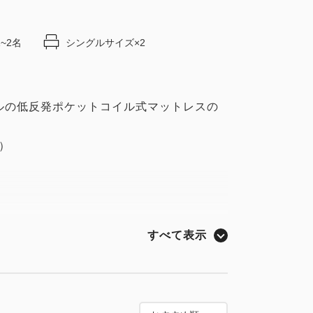
1~2名
シングルサイズ×2
ルの低反発ポケットコイル式マットレスの
台）
すべて表示
続
ポット●冷蔵庫