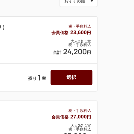
充電器
能付きトイレ
り）
税・手数料込
23,600
会員価格
円
ーム●部屋着●スリッパ
大人
2
名
1
室
税・手数料込
ーソープ●緑茶
24,200
合計
円
、綿棒は1Fロビーにご用意致しておりま
1
選択
残り
室
布●ソーイングセット●体温計、
ラス●アイスノン●爪切り
）
税・手数料込
27,000
会員価格
円
大人
2
名
1
室
税・手数料込