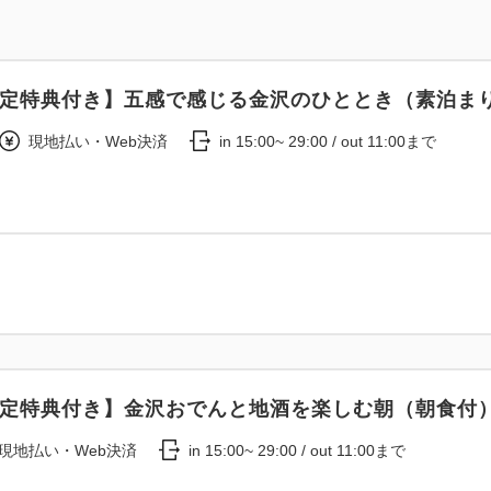
●スマートフォン対応携帯電話
●ウォシュレット＆暖房便座機
限定特典付き】五感で感じる金沢のひととき（素泊ま
【アメニティ】
●タオル●歯ブラシ●洗顔フォ
現地払い・Web決済
in 15:00~ 29:00 / out 11:00まで
●シャンプー＆リンス＆ボディ
※ヘアブラシ、髭剃り、入浴料
す
【貸出備品】
●電気スタンド●アイロン●毛
●ワインオープナー●ワイング
限定特典付き】金沢おでんと地酒を楽しむ朝（朝食付
現地払い・Web決済
in 15:00~ 29:00 / out 11:00まで