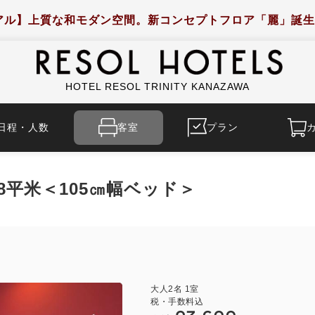
アル】上質な和モダン空間。新コンセプトフロア「麗」誕生
HOTEL RESOL TRINITY KANAZAWA
日程・人数
客室
プラン
平米＜105㎝幅ベッド＞
大人
2
名
1
室
税・手数料込