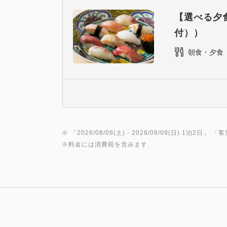
【選べる夕
付））
朝食・夕食
※ 「
2026/08/08(土)
- 2026/08/09(日)
1泊2日
」 「
客
※料金には消費税を含みます