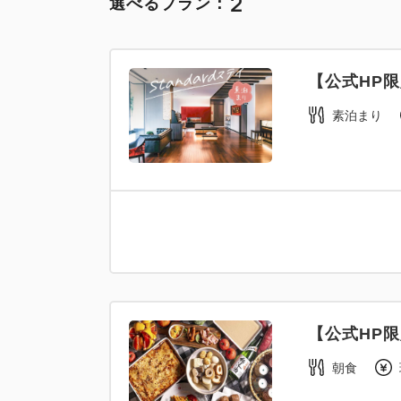
2
選べるプラン：
【公式HP
素泊まり
【公式HP
朝食