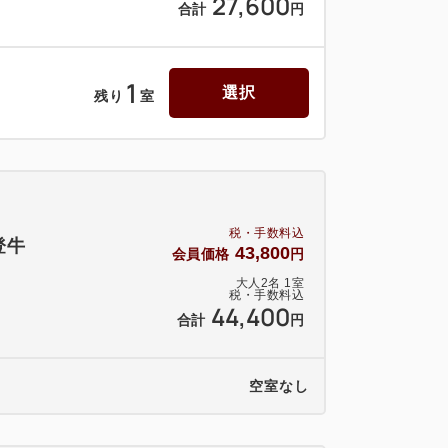
27,600
合計
円
1
選択
残り
室
税・手数料込
登牛
43,800
会員価格
円
大人
2
名
1
室
税・手数料込
44,400
合計
円
空室なし