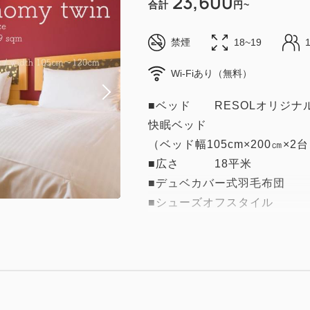
23,600
合計
円~
禁煙
18~19
Wi-Fiあり（無料）
■ベッド RESOLオリジナ
快眠ベッド
（ベッド幅105cm×200㎝×2
■広さ 18平米
■デュベカバー式羽毛布団
■シューズオフスタイル
【客室備品】
●全客室＆ロビーWi-Fi無料接
●空調●空気清浄加湿器
●ヘアドライヤー●ＴＶ●電気