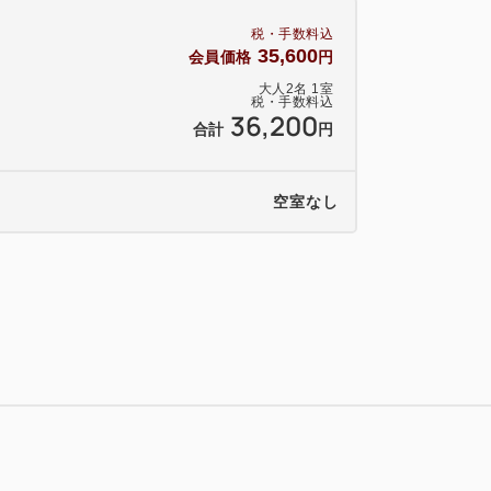
税・手数料込
35,600
会員価格
円
大人
2
名
1
室
税・手数料込
36,200
合計
円
空室なし