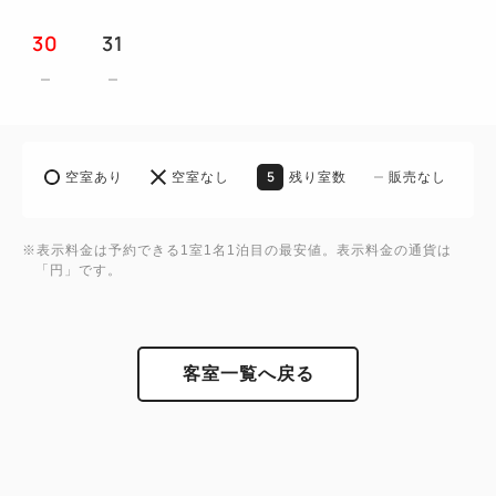
30
31
5
空室あり
空室なし
残り室数
販売なし
※表示料金は予約できる1室1名1泊目の最安値。表示料金の通貨は
「円」です。
客室一覧へ戻る