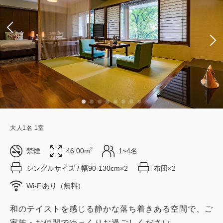
大人
1
名
1
室
2
禁煙
46.00m
1~4名
シングルサイズ / 幅90-130cm×2
布団×2
Wi-Fiあり（無料）
和のテイストを感じる静かな落ち着きある空間で、ご
家族・お仲間でゆっくりお過ごしください。