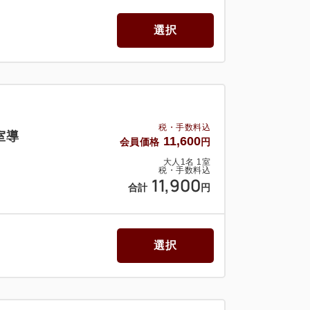
選択
税・手数料込
室導
11,600
会員価格
円
大人
1
名
1
室
税・手数料込
11,900
合計
円
選択