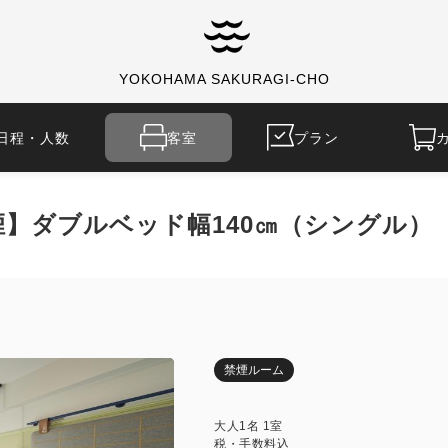
YOKOHAMA SAKURAGI-CHO
日程・人数
客室
プラン
】ダブルベッド幅140㎝（シングル）
禁煙ルーム
大人
1
名
1
室
税・手数料込