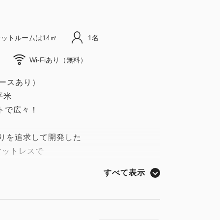
ットルームは14㎡
1名
Wi-Fiあり（無料）
ースあり）
平米
トで広々！
眠りを追求して開発した
マットレスで
ト。
すべて表示
してください♪
のみ）