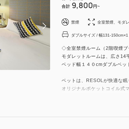
9,800
合計
円~
禁煙
全室禁煙、モダレ
ダブルサイズ / 幅131-150cm×1
◇全室禁煙ルーム（2階喫煙ブ
モダレットルームは、広さ14
ベッド幅１４０cmダブルベッ
ベットは、RESOLが快適な
オリジナルポケットコイル式
朝まで質の高い眠りをサポー
ゆっくりのんびりとお疲れを癒
【設備・備品】
冷蔵庫、テレビ、電話（内線