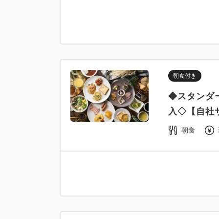
朝食付き
◆スタンダ
入◇【自社
朝食