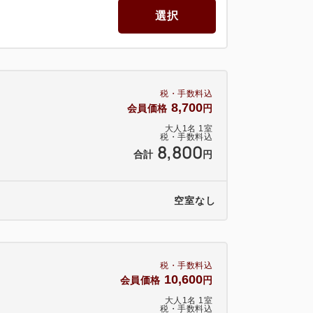
選択
税・手数料込
8,700
会員価格
円
大人
1
名
1
室
税・手数料込
8,800
合計
円
空室なし
税・手数料込
10,600
会員価格
円
大人
1
名
1
室
税・手数料込