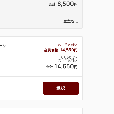
8,500
合計
円
空室なし
チケ
税・手数料込
14,550
会員価格
円
大人
1
名
1
室
税・手数料込
14,650
合計
円
選択