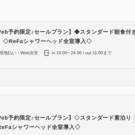
Wi-Fi、温水洗浄機付きトイ
ヘアドライヤー、空気清浄機
 Web予約限定♪セールプラン】◆スタンダード朝食付
【アメニティ】※一部アメニ
】◇ReFaシャワーヘッド全室導入◇
タオル一式、歯ブラシ、ヘア
ティッシュ、綿棒、洗顔、シ
現地払い・Web決済
in 15:00~ 24:00 / out 11:00まで
コンディショナー、ボディソ
 Web予約限定♪セールプラン】◇スタンダード素泊り
ReFaシャワーヘッド全室導入◇