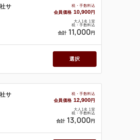
社サ
税・手数料込
10,900
会員価格
円
大人
1
名
1
室
税・手数料込
11,000
合計
円
選択
社サ
税・手数料込
12,900
会員価格
円
大人
1
名
1
室
税・手数料込
13,000
合計
円