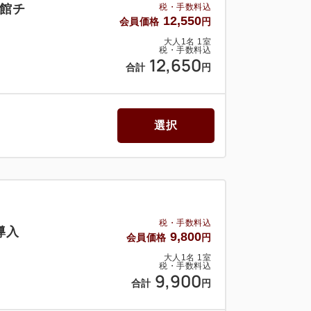
館チ
税・手数料込
12,550
会員価格
円
大人
1
名
1
室
税・手数料込
12,650
合計
円
選択
税・手数料込
導入
9,800
会員価格
円
大人
1
名
1
室
税・手数料込
9,900
合計
円