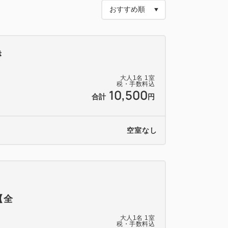
レ、電気ケトル
き
ティバイキング方式
ブラシ、髭剃り、
大人
1
名
1
室
税・手数料込
ャンプー、
10,500
合計
円
ープ、パジャマ
空室なし
【全
大人
1
名
1
室
税・手数料込