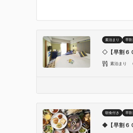
素泊まり
早割
◇【早割６
素泊まり
朝食付き
早割
◆【早割６