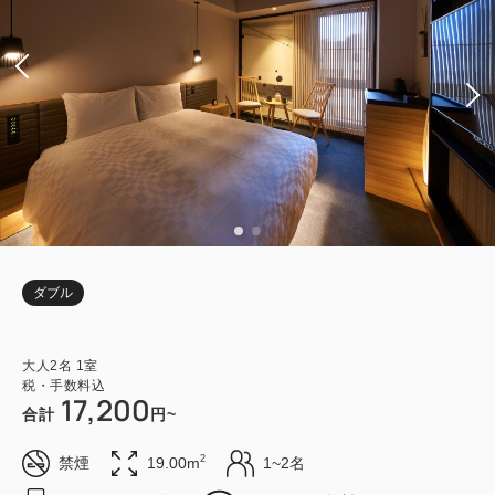
ダブル
大人
2
名
1
室
税・手数料込
17,200
合計
円~
2
禁煙
19.00m
1~2名