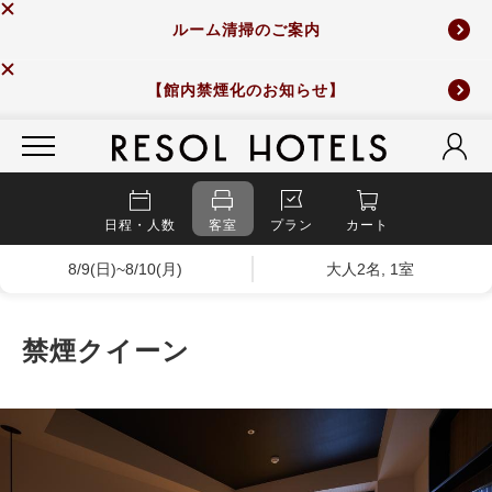
ルーム清掃のご案内
【館内禁煙化のお知らせ】
日程・人数
客室
プラン
カート
8/9(日)~8/10(月)
大人2名, 1室
禁煙クイーン