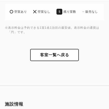
5
空室あり
空室なし
残り室数
販売なし
※表示料金は予約できる1室1名1泊目の最安値。表示料金の通貨は
「円」です。
客室一覧へ戻る
施設情報