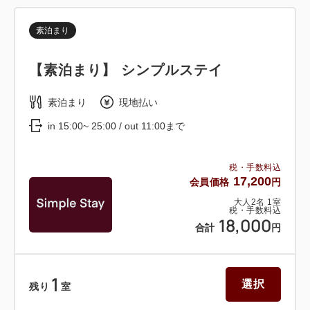
シャンプー / コンディショナー / ボディーソープ / ル
素泊まり
ームウェア(セパレートタイプ)
【素泊まり】 シンプルステイ
素泊まり
現地払い
in 15:00~ 25:00 / out 11:00まで
税・手数料込
17,200
会員価格
円
大人
2
名
1
室
税・手数料込
18,000
合計
円
1
選択
残り
室