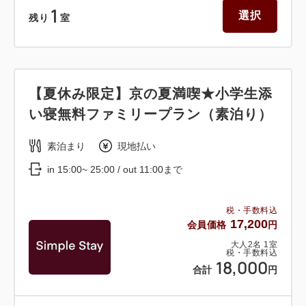
1
選択
残り
室
【夏休み限定】京の夏満喫★小学生添
い寝無料ファミリープラン（素泊り）
素泊まり
現地払い
in 15:00~ 25:00 / out 11:00まで
税・手数料込
17,200
会員価格
円
大人
2
名
1
室
税・手数料込
18,000
合計
円