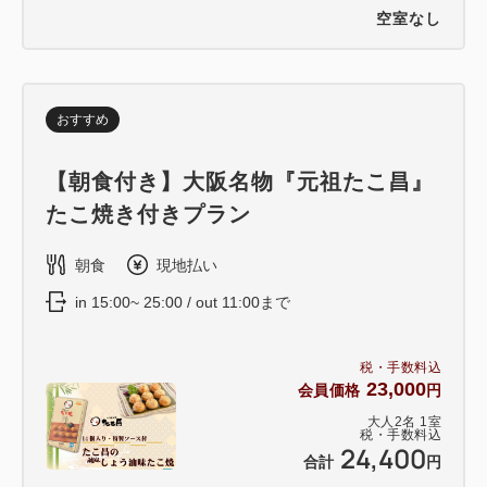
空室なし
おすすめ
【朝食付き】大阪名物『元祖たこ昌』
たこ焼き付きプラン
朝食
現地払い
in 15:00~ 25:00 / out 11:00まで
税・手数料込
23,000
会員価格
円
大人
2
名
1
室
税・手数料込
24,400
合計
円