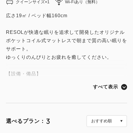
クイーンサイズ×1
Wi-Fiあり（無料）
広さ19㎡ / ベッド幅160cm
RESOLが快適な眠りを追求して開発したオリジナル
ポケットコイル式マットレスで朝まで質の高い眠りを
サポート。
ゆっくりのんびりとお疲れを癒してください。
【設備・備品】
ユニットバス / エアコン / テレビ / 冷蔵庫 / 電気ケト
すべて表示
ル / ドライヤー / 鏡 / マルチ充電器 / 時計 / Wi-Fi
【アメニティ】
バスタオル / フェイスタオル / ボディタオル / 歯ブラ
3
選べるプラン：
シ / ヘアブラシ / シェーバー / ティッシュ / 綿棒 / 洗
顔 / ハンドソープ / 入浴剤