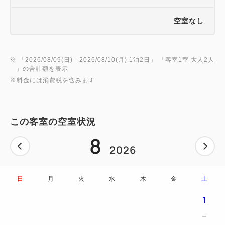
空室なし
※ 「
2026/08/09(日)
- 2026/08/10(月)
1泊2日
」 「
客室1室 大人2人
」の合計額を表示
※料金には消費税を含みます
この客室の空室状況
8
2026
日
月
火
水
木
金
土
1