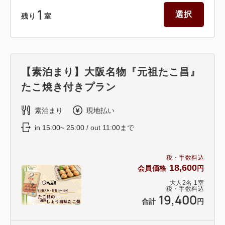
1
選択
残り
室
【素泊まり】大阪名物『元祖たこ昌』
たこ焼き付きプラン
素泊まり
現地払い
in 15:00~ 25:00 / out 11:00まで
税・手数料込
18,600
会員価格
円
大人
2
名
1
室
税・手数料込
19,400
合計
円